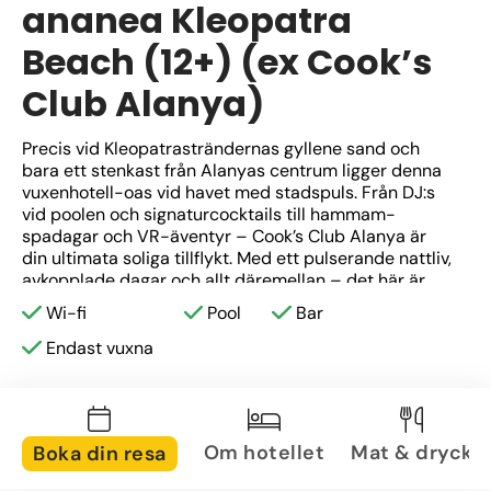
ananea Kleopatra
Beach (12+) (ex Cook’s
Club Alanya)
Precis vid Kleopatrasträndernas gyllene sand och 
bara ett stenkast från Alanyas centrum ligger denna 
vuxenhotell-oas vid havet med stadspuls. Från DJ:s 
vid poolen och signaturcocktails till hammam-
spadagar och VR-äventyr – Cook’s Club Alanya är 
din ultimata soliga tillflykt. Med ett pulserande nattliv, 
avkopplade dagar och allt däremellan – det här är 
det goda livet, upphöjt till max.
Wi-fi
Pool
Bar
Endast vuxna
Om hotellet
Mat & dryck
Boka din resa