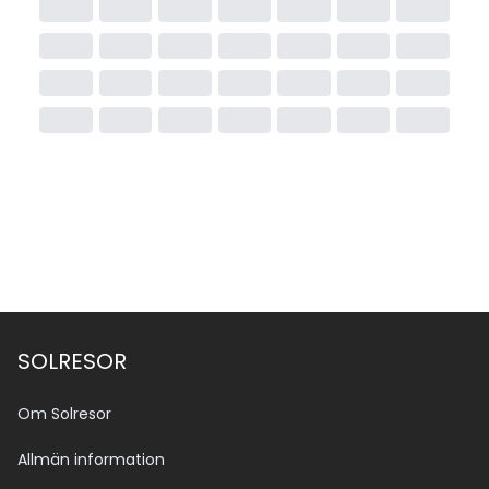
SOLRESOR
Om Solresor
Allmän information