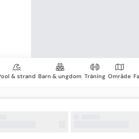
Pool & strand
Barn & ungdom
Träning
Område
Fa