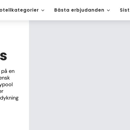
otellkategorier
Bästa erbjudanden
Sis
s
på en 
ensk 
ypool 
r 
dykning 