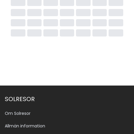
SOLRESOR
Om Solresor
Allmän information