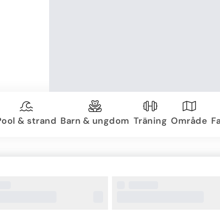
Pool & strand
Barn & ungdom
Träning
Område
Fa