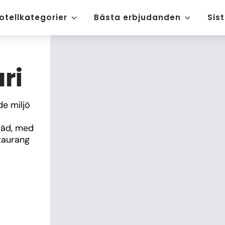
otellkategorier
Bästa erbjudanden
Sis
ri
e miljö 
äd, med 
taurang 