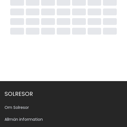
Om du planerar att stanna längre än 15 dagar eller 
resa utanför Sinai (till exempel till Kairo, Hurghada 
eller Luxor) behöver du ett egyptiskt visum.
Visumet är giltigt i hela landet i 30 dagar och kan 
enkelt ordnas. Om du behöver köpa visum så kan du 
enkelt göra det direkt på flygplatsen i Egypten (t.ex. 
Sharm el Sheikh, Hurghada, Kairo).
Pris: Cirka 25 USD per person, betalas kontant 
(vanligtvis i USD eller euro).
SOLRESOR
Om Solresor
Allmän information