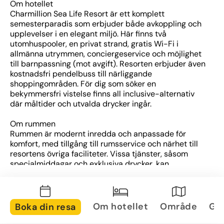
Om hotellet
Charmillion Sea Life Resort är ett komplett 
semesterparadis som erbjuder både avkoppling och 
upplevelser i en elegant miljö. Här finns två 
utomhuspooler, en privat strand, gratis Wi-Fi i 
allmänna utrymmen, conciergeservice och möjlighet 
till barnpassning (mot avgift). Resorten erbjuder även 
kostnadsfri pendelbuss till närliggande 
shoppingområden. För dig som söker en 
bekymmersfri vistelse finns all inclusive-alternativ 
där måltider och utvalda drycker ingår.
Om rummen
Rummen är modernt inredda och anpassade för 
komfort, med tillgång till rumsservice och närhet till 
resortens övriga faciliteter. Vissa tjänster, såsom 
specialmiddagar och exklusiva drycker, kan 
tillkomma mot extra avgift beroende på valt paket.
Om området
Hotellet ligger direkt vid Röda havets kust, med 
Om hotellet
Område
Gal
Boka din resa
tillgång till en privat strand och närhet till 
shoppingområden. Den kostnadsfria pendelbussen 