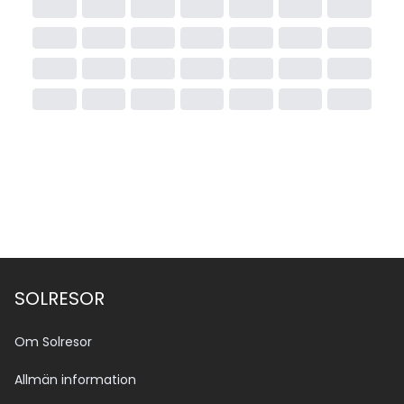
SOLRESOR
Om Solresor
Allmän information