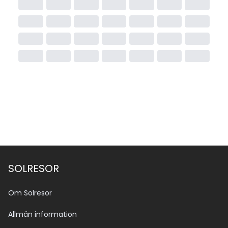
SOLRESOR
Om Solresor
Allmän information