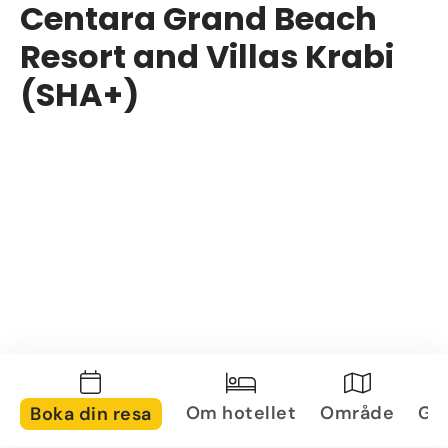
Centara Grand Beach
Resort and Villas Krabi
(SHA+)
Om hotellet
Område
Gal
Boka din resa