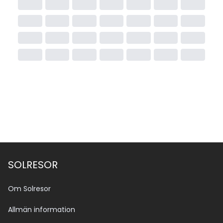
SOLRESOR
Om Solresor
Allmän information