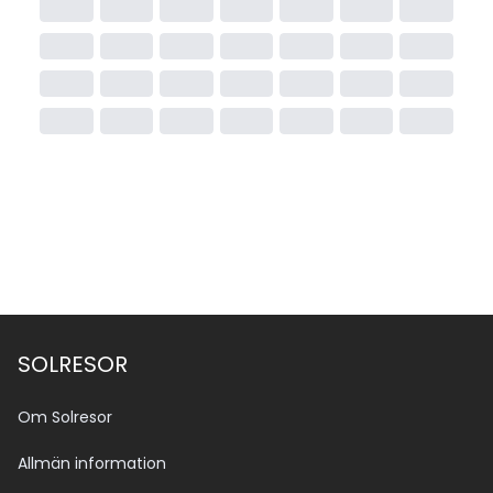
SOLRESOR
Om Solresor
Allmän information