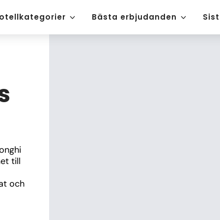
otellkategorier
Bästa erbjudanden
Sis
s
onghi 
 till 
 
t och 