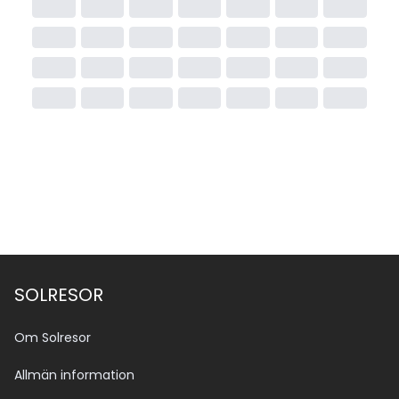
SOLRESOR
Om Solresor
Allmän information