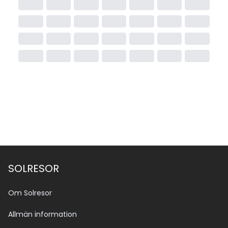
SOLRESOR
Om Solresor
Allmän information