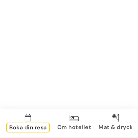
Om hotellet
Mat & dryck
Boka din resa