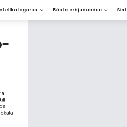
otellkategorier
Bästa erbjudanden
Sis
o-
a 
ll 
de 
okala 