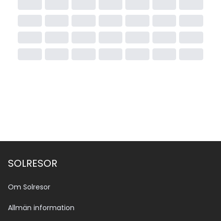
SOLRESOR
Om Solresor
Allmän information