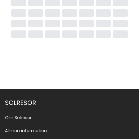
SOLRESOR
Om Solresor
Allmän information