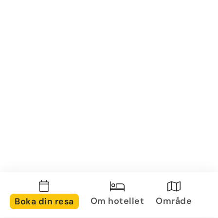
Om hotellet
Område
Boka din resa