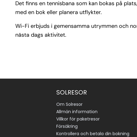
Det finns en tennisbana som kan bokas på plats, 
med en bok eller planera utflykter.
Wi-Fi erbjuds i gemensamma utrymmen och normalt
nästa dags aktivitet.
SOLRESOR
Om Solresor
Allmän information
Villkor för paketresor
Försäkring
Kontrollera och betala din bokning