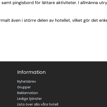
samt pingisbord för lättare aktiviteter. I allmänna ut
 även i större delen av hotellet, vilket gör det enke
Information
Nyhetsbrev
Grupper
Reklamation
Lediga tjänster
Lista över alla våra hotell