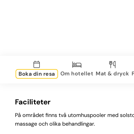
Om hotellet
Mat & dryck
Boka din resa
Faciliteter
På området finns två utomhuspooler med solsto
massage och olika behandlingar.