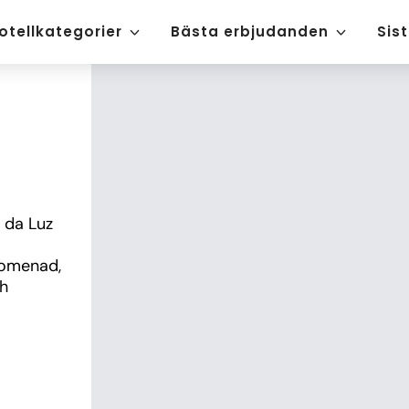
otellkategorier
Bästa erbjudanden
Sis
 da Luz 
omenad, 
h 