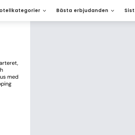
otellkategorier
Bästa erbjudanden
Sis
rteret, 
h 
hus med 
ping 