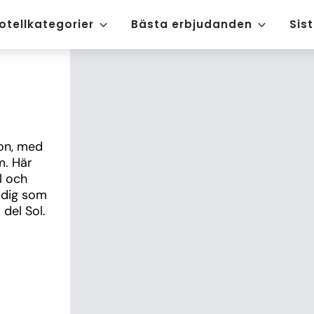
otellkategorier
Bästa erbjudanden
Sis
on, med 
. Här 
l och 
 dig som 
del Sol.