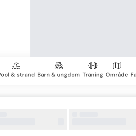
Pool & strand
Barn & ungdom
Träning
Område
Fa