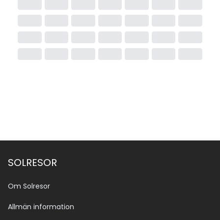
SOLRESOR
Om Solresor
Allmän information