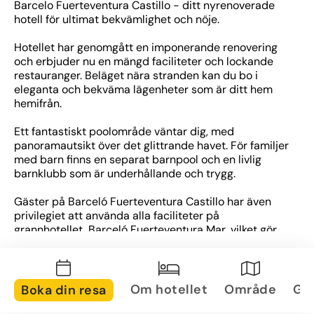
Barcelo Fuerteventura Castillo - ditt nyrenoverade 
hotell för ultimat bekvämlighet och nöje.
Hotellet har genomgått en imponerande renovering 
och erbjuder nu en mängd faciliteter och lockande 
restauranger. Beläget nära stranden kan du bo i 
eleganta och bekväma lägenheter som är ditt hem 
hemifrån.
Ett fantastiskt poolområde väntar dig, med 
panoramautsikt över det glittrande havet. För familjer 
med barn finns en separat barnpool och en livlig 
barnklubb som är underhållande och trygg.
Gäster på Barceló Fuerteventura Castillo har även 
privilegiet att använda alla faciliteter på 
grannhotellet, Barceló Fuerteventura Mar, vilket gör 
din semester ännu mer mångsidig och minnesvärd.
Välkommen till Barcelo Fuerteventura Castillo, där vi 
kombinerar modern komfort med enastående 
Om hotellet
Område
Gal
Boka din resa
faciliteter för en oförglömlig vistelse.