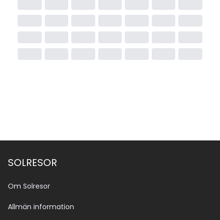
SOLRESOR
Om Solresor
Allmän information