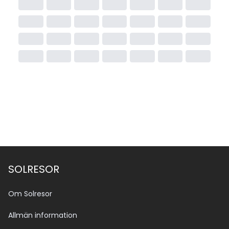
SOLRESOR
Om Solresor
Allmän information