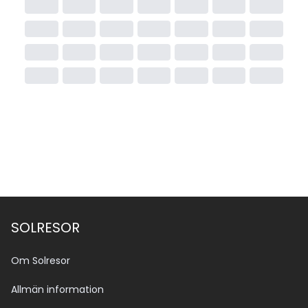
SOLRESOR
Om Solresor
Allmän information