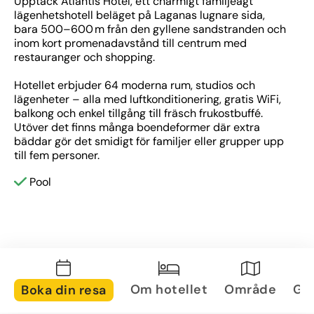
Upptäck Atlantis Hotel, ett charmigt familjeägt 
lägenhetshotell beläget på Laganas lugnare sida, 
bara 500–600 m från den gyllene sandstranden och 
inom kort promenadavstånd till centrum med 
restauranger och shopping.
Hotellet erbjuder 64 moderna rum, studios och 
lägenheter – alla med luftkonditionering, gratis WiFi, 
balkong och enkel tillgång till fräsch frukostbuffé. 
Utöver det finns många boendeformer där extra 
bäddar gör det smidigt för familjer eller grupper upp 
till fem personer.
Pool
Om hotellet
Område
Gal
Boka din resa