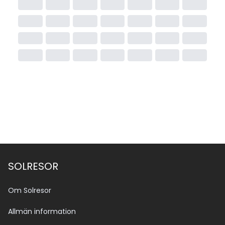
SOLRESOR
Om Solresor
Allmän information