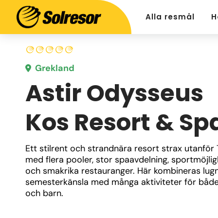
Alla resmål
H
Grekland
Astir Odysseus
Kos Resort & Sp
Ett stilrent och strandnära resort strax utanför T
med flera pooler, stor spaavdelning, sportmöjlig
och smakrika restauranger. Här kombineras lugn
semesterkänsla med många aktiviteter för både
och barn.