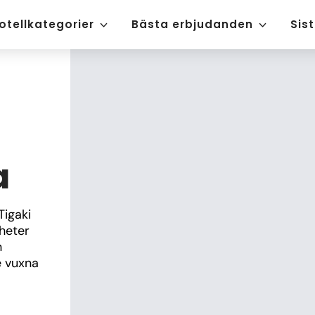
otellkategorier
Bästa erbjudanden
Sis
a
igaki 
heter 
 
 vuxna 