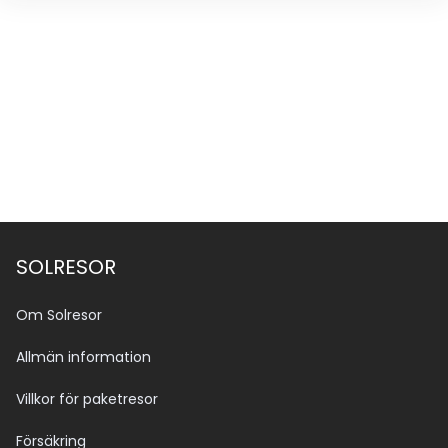
SOLRESOR
Om Solresor
Allmän information
Villkor för paketresor
Försäkring