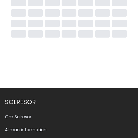
SOLRESOR
Om Solresor
Allmän information