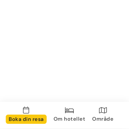
Om hotellet
Område
Boka din resa