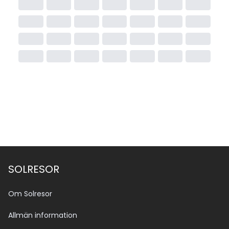
SOLRESOR
Om Solresor
Allmän information