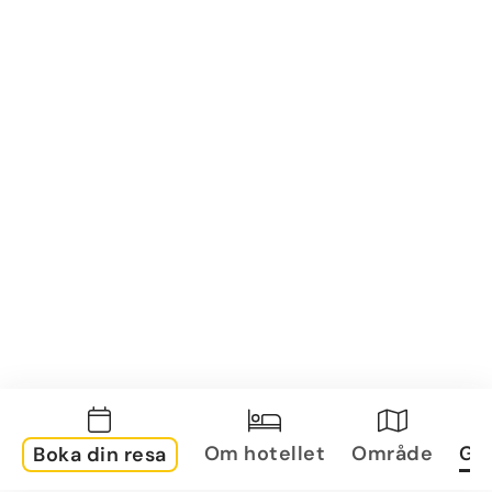
Om hotellet
Område
Gal
Boka din resa