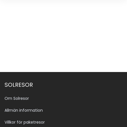
SOLRESOR
Om Solresor
Allmän information
Villkor för paketresor