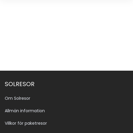
SOLRESOR
Om Solresor
Allmän information
Villkor för paketresor