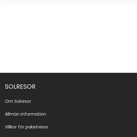
SOLRESOR
Om Solresor
Allmän information
Villkor för paketresor