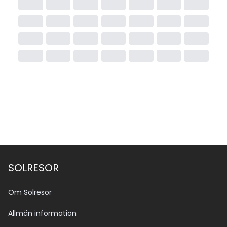
SOLRESOR
Om Solresor
Allmän information