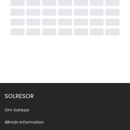
SOLRESOR
Om Solresor
Allmän information