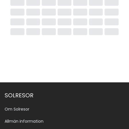
SOLRESOR
Om Solresor
Allmän information