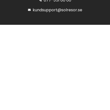
077-551 00 00
kundsupport@solresor.se