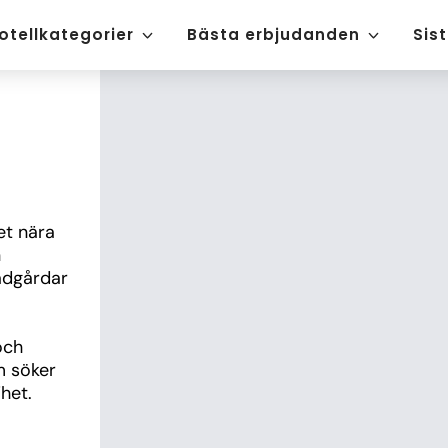
otellkategorier
Bästa erbjudanden
Sis
t nära 
 
dgårdar 
ch 
 söker 
het.