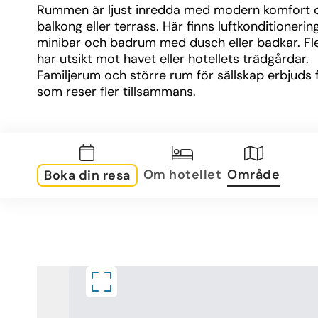
Rummen är ljust inredda med modern komfort o
balkong eller terrass. Här finns luftkonditionering, 
minibar och badrum med dusch eller badkar. Fle
har utsikt mot havet eller hotellets trädgårdar. 
Familjerum och större rum för sällskap erbjuds 
som reser fler tillsammans.
Övrig information
Hotellet erbjuder underhållning och aktiviteter f
vuxna och barn. Barnklubb, lekplatser och barnp
gör vistelsen bekväm för familjer. På området fi
Om hotellet
Område
Boka din resa
spa- och wellnessmöjligheter för den som vill un
avkoppling. Gratis wifi erbjuds i allmänna utry
receptionen är bemannad dygnet runt.
Sport information
För den aktive gästen finns flera sportmöjligheter
Hotellet erbjuder tennis, bordtennis, strandvolley
och olika vattensporter. Det finns även ett fitne