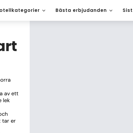
otellkategorier
Bästa erbjudanden
Sis
art
orra 
 av ett 
lek 
och 
tar er 