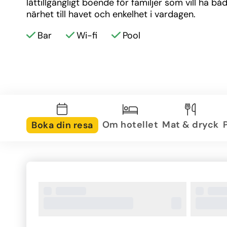
lättillgängligt boende för familjer som vill ha båd
närhet till havet och enkelhet i vardagen.
Bar
Wi-fi
Pool
Om hotellet
Mat & dryck
Boka din resa