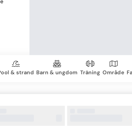
e 
Pool & strand
Barn & ungdom
Träning
Område
Fa