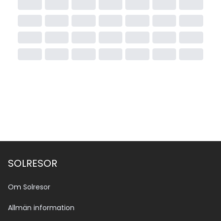
SOLRESOR
Om Solresor
Allmän information