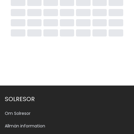
SOLRESOR
Om Solresor
Allmän information