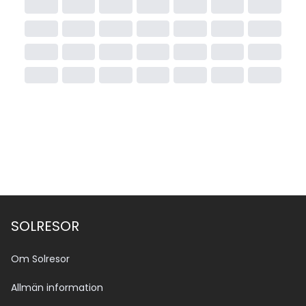
SOLRESOR
Om Solresor
Allmän information