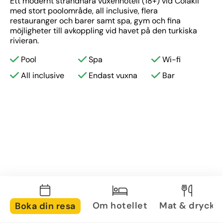
Ett modernt strandnära vuxenhotell (18+) vid Colakli 
med stort poolområde, all inclusive, flera 
restauranger och barer samt spa, gym och fina 
möjligheter till avkoppling vid havet på den turkiska 
rivieran.
Pool
Spa
Wi-fi
All inclusive
Endast vuxna
Bar
Om hotellet
Mat & dryck
Boka din resa