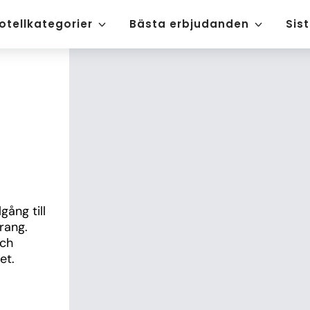
otellkategorier
Bästa erbjudanden
Sis
ång till 
ang. 
ch 
et.