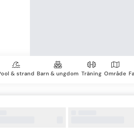
Pool & strand
Barn & ungdom
Träning
Område
Fa