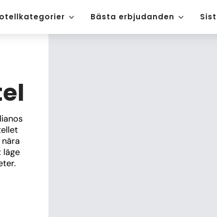
otellkategorier
Bästa erbjudanden
Sis
el
ianos 
llet 
 nära 
läge 
eter.