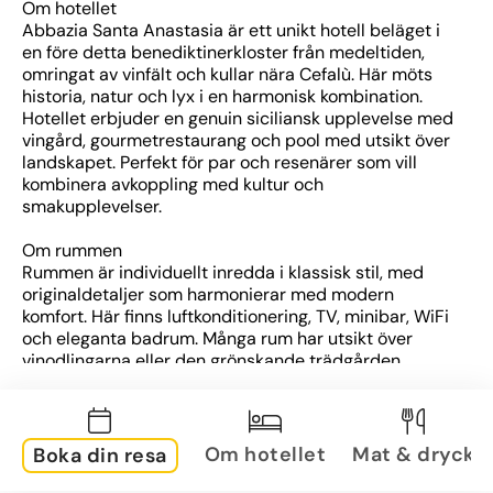
Om hotellet
Abbazia Santa Anastasia är ett unikt hotell beläget i 
en före detta benediktinerkloster från medeltiden, 
omringat av vinfält och kullar nära Cefalù. Här möts 
historia, natur och lyx i en harmonisk kombination. 
Hotellet erbjuder en genuin siciliansk upplevelse med 
vingård, gourmetrestaurang och pool med utsikt över 
landskapet. Perfekt för par och resenärer som vill 
kombinera avkoppling med kultur och 
smakupplevelser.
Om rummen
Rummen är individuellt inredda i klassisk stil, med 
originaldetaljer som harmonierar med modern 
komfort. Här finns luftkonditionering, TV, minibar, WiFi 
och eleganta badrum. Många rum har utsikt över 
vinodlingarna eller den grönskande trädgården.
Om området
Hotellet ligger på Siciliens nordkust, en kort bilresa 
från den charmiga kuststaden Cefalù med sin 
Om hotellet
Mat & dryck
Boka din resa
UNESCO-listade katedral och mysiga gränder. 
Området bjuder på både kultur och natur, med 