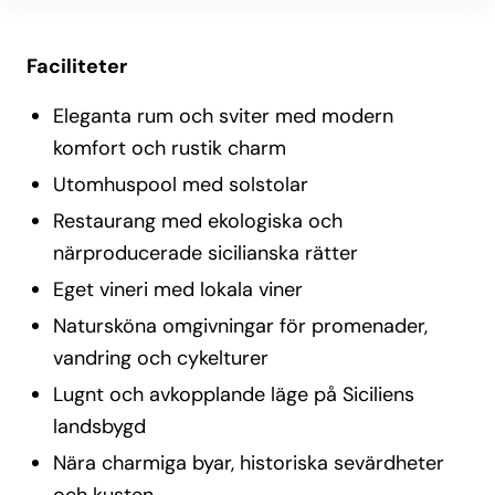
närhet till Madoniebergen som lockar till vandring 
och utflykter.
Faciliteter
Övrig information
Egen vingård och vinprovningar.
Eleganta rum och sviter med modern
Gourmetrestaurang med lokala råvaror.
komfort och rustik charm
Möjlighet till matlagningskurser och guidade utflykter.
Utomhuspool med solstolar
Restaurang med ekologiska och
närproducerade sicilianska rätter
Eget vineri med lokala viner
Natursköna omgivningar för promenader,
vandring och cykelturer
Lugnt och avkopplande läge på Siciliens
landsbygd
Nära charmiga byar, historiska sevärdheter