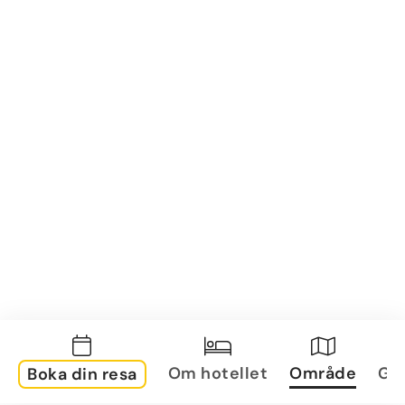
Om hotellet
Område
Gal
Boka din resa