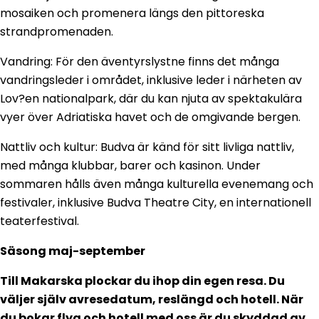
mosaiken och promenera längs den pittoreska
strandpromenaden.
Vandring: För den äventyrslystne finns det många
vandringsleder i området, inklusive leder i närheten av
Lov?en nationalpark, där du kan njuta av spektakulära
vyer över Adriatiska havet och de omgivande bergen.
Nattliv och kultur: Budva är känd för sitt livliga nattliv,
med många klubbar, barer och kasinon. Under
sommaren hålls även många kulturella evenemang och
festivaler, inklusive Budva Theatre City, en internationell
teaterfestival.
Säsong maj-september
Till Makarska plockar du ihop din egen resa. Du
väljer själv avresedatum, reslängd och hotell. När
du bokar flyg och hotell med oss är du skyddad av