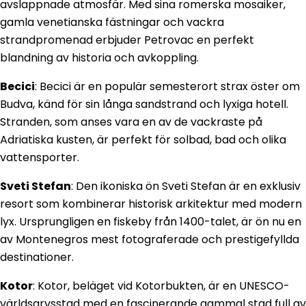
avslappnade atmosfär. Med sina romerska mosaiker,
gamla venetianska fästningar och vackra
strandpromenad erbjuder Petrovac en perfekt
blandning av historia och avkoppling.
Becici
: Becici är en populär semesterort strax öster om
Budva, känd för sin långa sandstrand och lyxiga hotell.
Stranden, som anses vara en av de vackraste på
Adriatiska kusten, är perfekt för solbad, bad och olika
vattensporter.
Sveti Stefan
: Den ikoniska ön Sveti Stefan är en exklusiv
resort som kombinerar historisk arkitektur med modern
lyx. Ursprungligen en fiskeby från 1400-talet, är ön nu en
av Montenegros mest fotograferade och prestigefyllda
destinationer.
Kotor
: Kotor, beläget vid Kotorbukten, är en UNESCO-
världsarvsstad med en fascinerande gammal stad full av