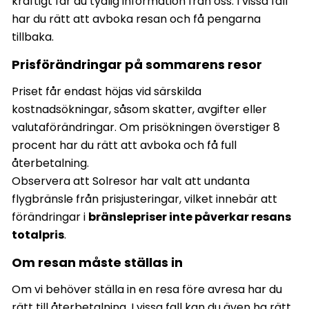
kraftigt får du tydlig information från oss. I vissa fall
har du rätt att avboka resan och få pengarna
tillbaka.
Prisförändringar på sommarens resor
Priset får endast höjas vid särskilda
kostnadsökningar, såsom skatter, avgifter eller
valutaförändringar. Om prisökningen överstiger 8
procent har du rätt att avboka och få full
återbetalning.
Observera att Solresor har valt att undanta
flygbränsle från prisjusteringar, vilket innebär att
förändringar i
bränslepriser inte påverkar resans
totalpris
.
Om resan måste ställas in
Om vi behöver ställa in en resa före avresa har du
rätt till återbetalning. I vissa fall kan du även ha rätt