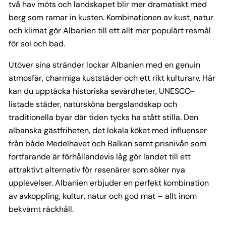
två hav möts och landskapet blir mer dramatiskt med
berg som ramar in kusten. Kombinationen av kust, natur
och klimat gör Albanien till ett allt mer populärt resmål
för sol och bad.
Utöver sina stränder lockar Albanien med en genuin
atmosfär, charmiga kuststäder och ett rikt kulturarv. Här
kan du upptäcka historiska sevärdheter, UNESCO-
listade städer, natursköna bergslandskap och
traditionella byar där tiden tycks ha stått stilla. Den
albanska gästfriheten, det lokala köket med influenser
från både Medelhavet och Balkan samt prisnivån som
fortfarande är förhållandevis låg gör landet till ett
attraktivt alternativ för resenärer som söker nya
upplevelser. Albanien erbjuder en perfekt kombination
av avkoppling, kultur, natur och god mat – allt inom
bekvämt räckhåll.