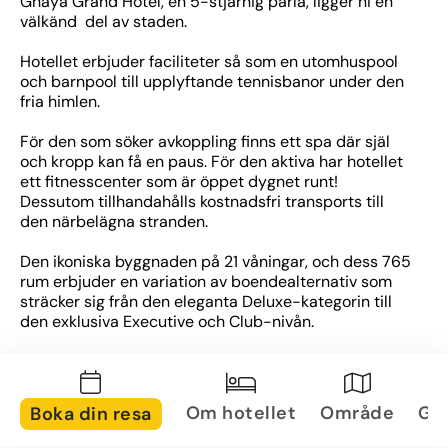
Ghaya Grand Hotel, en 5-stjärnig pärla, ligger ni en 
välkänd  del av staden. 
Hotellet erbjuder faciliteter så som en utomhuspool 
och barnpool till upplyftande tennisbanor under den 
fria himlen.
För den som söker avkoppling finns ett spa där själ 
och kropp kan få en paus. För den aktiva har hotellet 
ett fitnesscenter som är öppet dygnet runt! 
Dessutom tillhandahålls kostnadsfri transports till 
den närbelägna stranden.
Den ikoniska byggnaden på 21 våningar, och dess 765 
rum erbjuder en variation av boendealternativ som 
sträcker sig från den eleganta Deluxe-kategorin till 
den exklusiva Executive och Club-nivån.
Ghaya Grand Hotel, har två restauranger som tar din 
matupplevelse till nya höjder. På Red Diamond 
serveras internationella läckerheter från frukost till 
Om hotellet
Område
Gal
Boka din resa
middag, medan Fusion öppnar sina dörrar enbart vid 
middagstid och lockar med olika tematiska 