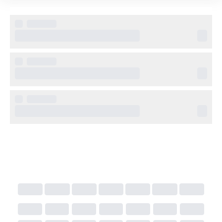
middagsupplevelser under hela veckan.
Hotellet ligger i närhet till den nyligen öppnade 
Meaisem City Centre Mall. Det blir enkelt för dig att 
utforska attraktioner som Motor City, Dubai 
Autodrome och Miracle Gardens. För dem som 
längtar efter havets bris är Jumeirah Beach Resort 
också bara en stenkast bort.