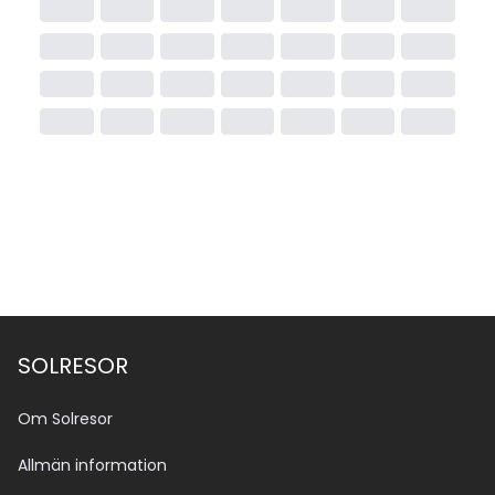
SOLRESOR
Om Solresor
Allmän information