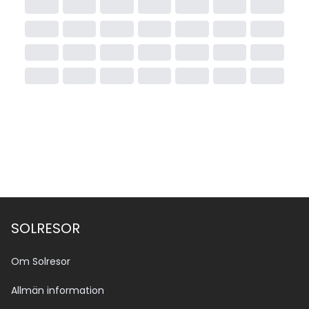
SOLRESOR
Om Solresor
Allmän information