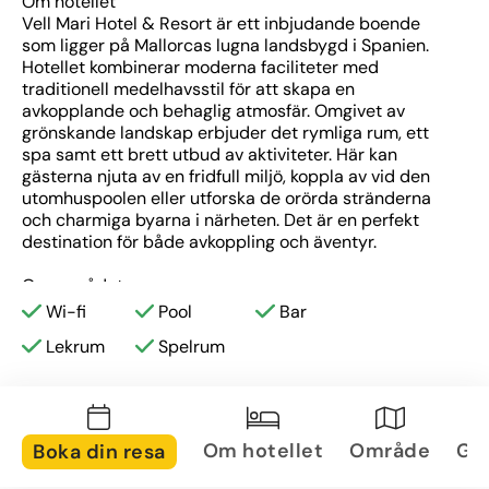
Om hotellet
Vell Mari Hotel & Resort är ett inbjudande boende 
som ligger på Mallorcas lugna landsbygd i Spanien. 
Hotellet kombinerar moderna faciliteter med 
traditionell medelhavsstil för att skapa en 
avkopplande och behaglig atmosfär. Omgivet av 
grönskande landskap erbjuder det rymliga rum, ett 
spa samt ett brett utbud av aktiviteter. Här kan 
gästerna njuta av en fridfull miljö, koppla av vid den 
utomhuspoolen eller utforska de orörda stränderna 
och charmiga byarna i närheten. Det är en perfekt 
destination för både avkoppling och äventyr.
Om området
Vell Mari Hotel & Resort ligger nära flera sevärdheter 
Wi-fi
Pool
Bar
och aktiviteter. Hotellet har ett utmärkt läge nära de 
Lekrum
Spelrum
charmiga städerna Pollenca och Alcudia, som båda 
har pittoreska stadskärnor och historiska platser att 
utforska. För naturälskare finns det vackra Cap de 
Formentor och de populära stränderna vid Playa de 
Muro och Alcudia. Området är även populärt för 
Om hotellet
Område
Gal
Boka din resa
vandring och cykling, och gäster kan besöka de 
antika ruinerna av Pollentia. Här finns en perfekt 