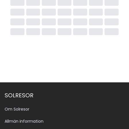
Övrig information
En särskild skatt tas ut på hotellövernattningar på de 
Baleariska öarna. Skatten betalas direkt till hotellet i 
samband med incheckning och inkluderas inte i 
resans pris. Skatten beräknas utifrån vistelsens längd 
och officiell hotellkategori och gäller resenärer från 16 
år. Tänk på att officiell klassificering kan skilja sig från 
Solresors egen.
SOLRESOR
Om Solresor
Allmän information